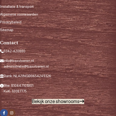
Installatie & transport
Algemene voorwaarden
Privacybeleid
Sitemap
Contact
0342-420880
info@baxvloeren.nl
administratie@baxvloeren.nl
Bank: NL42INGB0654249326
Btw: 810447101B01
KvK: 32087775
Bekijk onze showrooms