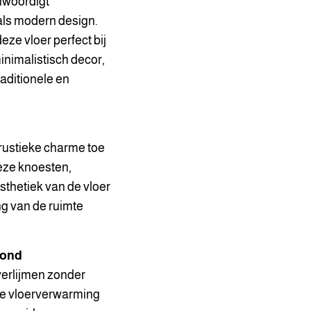
nwoordigt
 als modern design.
eze vloer perfect bij
minimalistisch decor,
aditionele en
rustieke charme toe
Deze knoesten,
sthetiek van de vloer
ng van de ruimte
rond
verlijmen zonder
de vloerverwarming