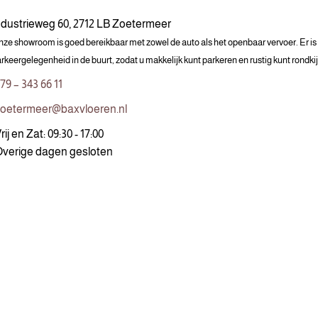
ndustrieweg 60, 2712 LB Zoetermeer
ze showroom is goed bereikbaar met zowel de auto als het openbaar vervoer. Er i
rkeergelegenheid in de buurt, zodat u makkelijk kunt parkeren en rustig kunt rondki
79 – 343 66 11
oetermeer@baxvloeren.nl
rij en Zat: 09:30 - 17:00
verige dagen gesloten