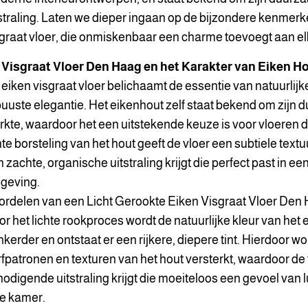
straling. Laten we dieper ingaan op de bijzondere kenmer
graat vloer, die onmiskenbaar een charme toevoegt aan elk
 Visgraat Vloer Den Haag en het Karakter van Eiken H
eiken visgraat vloer belichaamt de essentie van natuurlij
uuste elegantie. Het eikenhout zelf staat bekend om zijn
rkte, waardoor het een uitstekende keuze is voor vloeren
hte borsteling van het hout geeft de vloer een subtiele text
 zachte, organische uitstraling krijgt die perfect past in een
geving.
ordelen van een Licht Gerookte Eiken Visgraat Vloer Den
r het lichte rookproces wordt de natuurlijke kleur van het 
kerder en ontstaat er een rijkere, diepere tint. Hierdoor w
fpatronen en texturen van het hout versterkt, waardoor d
nodigende uitstraling krijgt die moeiteloos een gevoel van
ke kamer.