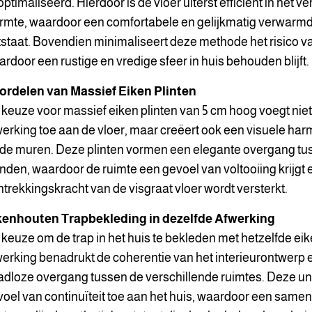
ptimaliseerd. Hierdoor is de vloer uiterst efficiënt in het v
rmte, waardoor een comfortabele en gelijkmatig verwarm
staat. Bovendien minimaliseert deze methode het risico v
rdoor een rustige en vredige sfeer in huis behouden blijft.
ordelen van Massief Eiken Plinten
keuze voor massief eiken plinten van 5 cm hoog voegt nie
erking toe aan de vloer, maar creëert ook een visuele har
de muren. Deze plinten vormen een elegante overgang tus
den, waardoor de ruimte een gevoel van voltooiing krijgt 
trekkingskracht van de visgraat vloer wordt versterkt.
kenhouten Trapbekleding in dezelfde Afwerking
keuze om de trap in het huis te bekleden met hetzelfde ei
erking benadrukt de coherentie van het interieurontwerp 
dloze overgang tussen de verschillende ruimtes. Deze uni
oel van continuïteit toe aan het huis, waardoor een sam