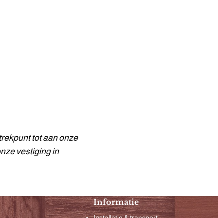
trekpunt tot aan onze
onze vestiging in
Informatie
Installatie & transport