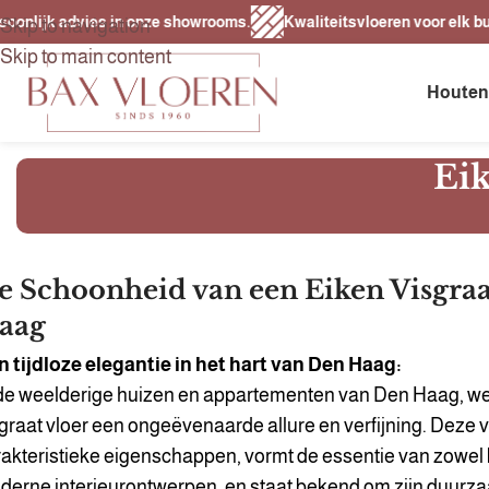
ijk advies in onze showrooms.
Kwaliteitsvloeren voor elk budget.
Skip to navigation
Skip to main content
Houten
Eik
e Schoonheid van een Eiken Visgraa
aag
n tijdloze elegantie in het hart van Den Haag:
 de weelderige huizen en appartementen van Den Haag, we
graat vloer een ongeëvenaarde allure en verfijning. Deze vl
akteristieke eigenschappen, vormt de essentie van zowel 
erne interieurontwerpen, en staat bekend om zijn duurzaa