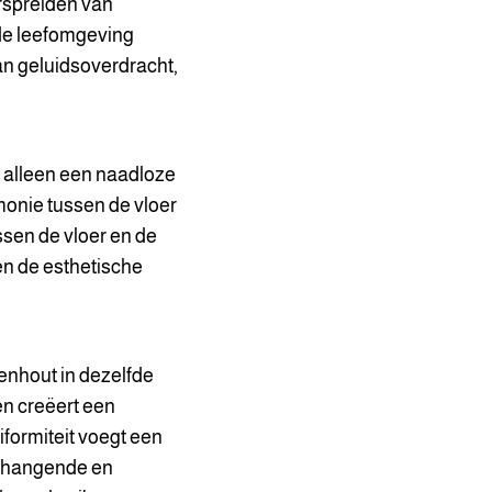
erspreiden van
de leefomgeving
an geluidsoverdracht,
t alleen een naadloze
monie tussen de vloer
sen de vloer en de
en de esthetische
kenhout in dezelfde
en creëert een
formiteit voegt een
enhangende en