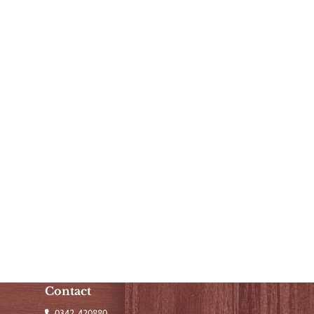
Contact
0342-420880