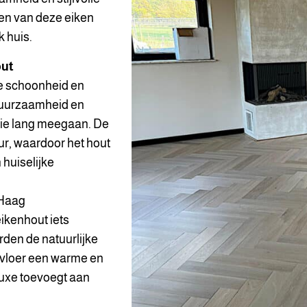
ken van deze eiken
 huis.
out
ke schoonheid en
 duurzaamheid en
 die lang meegaan. De
uur, waardoor het hout
 huiselijke
 Haag
eikenhout iets
orden de natuurlijke
e vloer een warme en
 luxe toevoegt aan