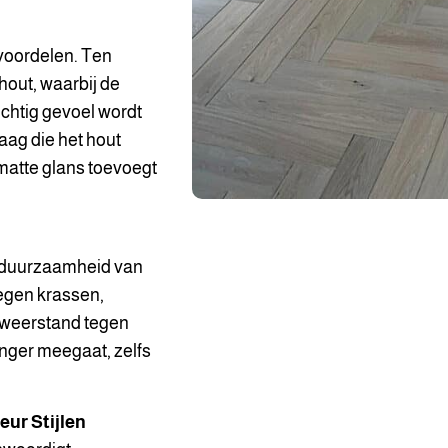
 voordelen. Ten
hout, waarbij de
uchtig gevoel wordt
aag die het hout
, matte glans toevoegt
de duurzaamheid van
egen krassen,
 weerstand tegen
anger meegaat, zelfs
ur Stijlen