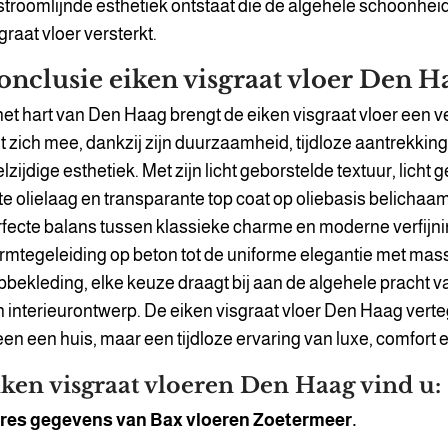
troomlijnde esthetiek ontstaat die de algehele schoonhei
graat vloer versterkt.
onclusie eiken visgraat vloer Den H
het hart van Den Haag brengt de eiken visgraat vloer een ve
 zich mee, dankzij zijn duurzaamheid, tijdloze aantrekkin
lzijdige esthetiek. Met zijn licht geborstelde textuur, licht g
te olielaag en transparante top coat op oliebasis belichaa
fecte balans tussen klassieke charme en moderne verfijni
mtegeleiding op beton tot de uniforme elegantie met massi
pbekleding, elke keuze draagt bij aan de algehele pracht 
 interieurontwerp. De eiken visgraat vloer Den Haag vert
een een huis, maar een tijdloze ervaring van luxe, comfort
ken visgraat vloeren Den Haag vind u:
res gegevens van Bax vloeren Zoetermeer.