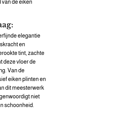
d van de eiken
aag:
rfijnde elegantie
gskracht en
erookte tint, zachte
mt deze vloer de
ng. Van de
ef eiken plinten en
van dit meesterwerk
egenwoordigt niet
 en schoonheid.