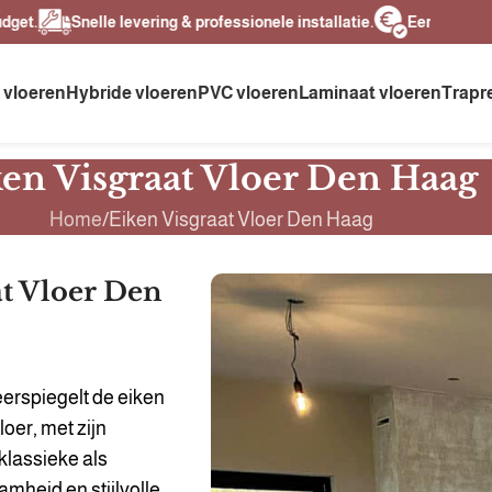
Snelle levering & professionele installatie.
Eerlijke prijzen, h
 vloeren
Hybride vloeren
PVC vloeren
Laminaat vloeren
Trapr
en Visgraat Vloer Den Haag
Home
Eiken Visgraat Vloer Den Haag
t Vloer Den
erspiegelt de eiken
oer, met zijn
klassieke als
mheid en stijlvolle