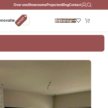
Over ons
Showrooms
Projecten
Blog
Contact
eldere afspraken.
Altijd persoonlijk advies in onze showrooms.
enovatie
Webshop