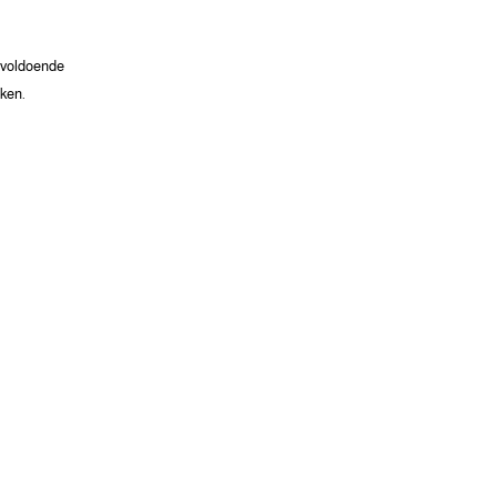
s voldoende
jken.