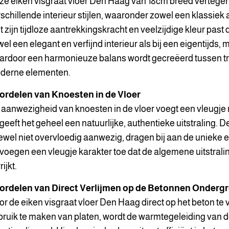
ze eiken visgraat vloer Den Haag van 18cm breed vertege
schillende interieur stijlen, waaronder zowel een klassiek
 zijn tijdloze aantrekkingskracht en veelzijdige kleur past d
el een elegant en verfijnd interieur als bij een eigentijds, 
ardoor een harmonieuze balans wordt gecreëerd tussen tr
derne elementen.
ordelen van Knoesten in de Vloer
aanwezigheid van knoesten in de vloer voegt een vleugje 
geeft het geheel een natuurlijke, authentieke uitstraling. 
wel niet overvloedig aanwezig, dragen bij aan de unieke e
voegen een vleugje karakter toe dat de algemene uitstrali
rijkt.
ordelen van Direct Verlijmen op de Betonnen Onderg
r de eiken visgraat vloer Den Haag direct op het beton te 
ruik te maken van platen, wordt de warmtegeleiding van 