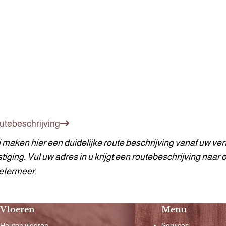
utebeschrijving
 maken hier een duidelijke route beschrijving vanaf uw ver
tiging. Vul uw adres in u krijgt een routebeschrijving naar 
etermeer.
Vloeren
Menu
Houten vloeren
Services