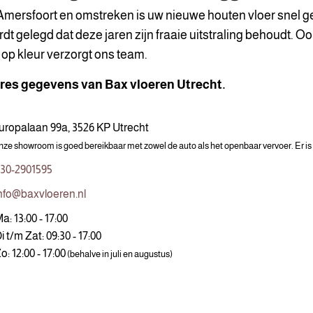
Amersfoort en omstreken is uw nieuwe houten vloer snel g
dt gelegd dat deze jaren zijn fraaie uitstraling behoudt. 
 op kleur verzorgt ons team.
res gegevens van Bax vloeren Utrecht.
uropalaan 99a, 3526 KP Utrecht
ze showroom is goed bereikbaar met zowel de auto als het openbaar vervoer. Er is v
30-2901595
nfo@baxvloeren.nl
a: 13:00 - 17:00
i t/m Zat: 09:30 - 17:00
o: 12:00 - 17:00
(behalve in juli en augustus)