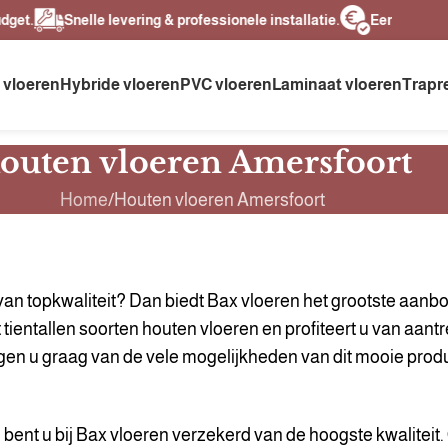
t.
Snelle levering & professionele installatie.
Eerlijke prijzen
 vloeren
Hybride vloeren
PVC vloeren
Laminaat vloeren
Trapr
outen vloeren Amersfoort
Home
Houten vloeren Amersfoort
an topkwaliteit? Dan biedt Bax vloeren het grootste aanbod
tientallen soorten houten vloeren en profiteert u van aant
uigen u graag van de vele mogelijkheden van dit mooie produ
 bent u bij Bax vloeren verzekerd van de hoogste kwaliteit.