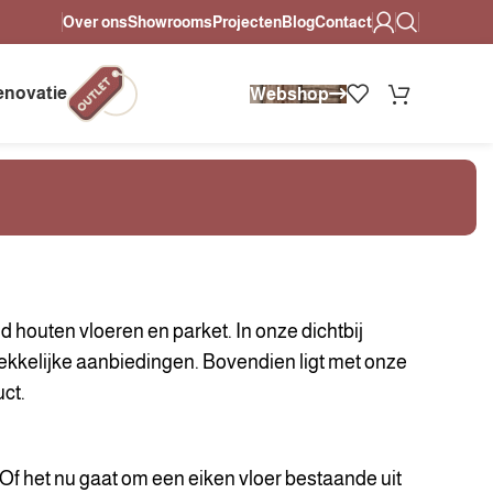
Over ons
Showrooms
Projecten
Blog
Contact
, heldere afspraken.
Altijd persoonlijk advies in onze showrooms.
enovatie
Webshop
 houten vloeren en parket. In onze dichtbij
rekkelijke aanbiedingen. Bovendien ligt met onze
ct.
 Of het nu gaat om een eiken vloer bestaande uit