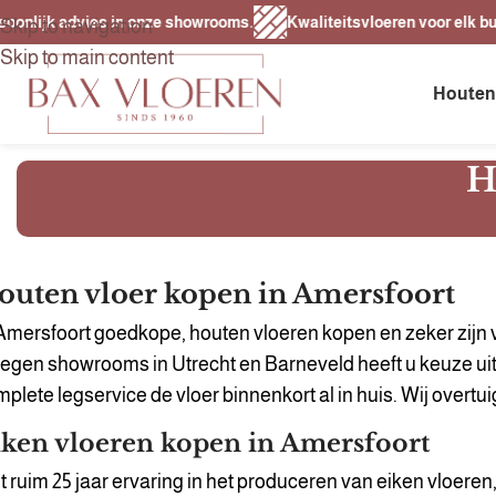
onlijk advies in onze showrooms.
Kwaliteitsvloeren voor elk budge
Skip to navigation
Skip to main content
Houten
H
outen vloer kopen in Amersfoort
Amersfoort goedkope, houten vloeren kopen en zeker zijn v
egen showrooms in Utrecht en Barneveld heeft u keuze uit 
plete legservice de vloer binnenkort al in huis. Wij overt
iken vloeren kopen in Amersfoort
 ruim 25 jaar ervaring in het produceren van eiken vloeren,