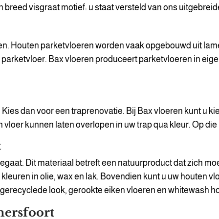
 breed visgraat motief: u staat versteld van ons uitgebrei
oeren. Houten parketvloeren worden vaak opgebouwd uit lam
w parketvloer. Bax vloeren produceert parketvloeren in eig
p? Kies dan voor een traprenovatie. Bij Bax vloeren kunt u 
en vloer kunnen laten overlopen in uw trap qua kleur. Op di
t
gaat. Dit materiaal betreft een natuurproduct dat zich moe
en kleuren in olie, wax en lak. Bovendien kunt u uw houten v
 gerecyclede look, gerookte eiken vloeren en whitewash h
mersfoort