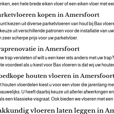
nken, een hele brede eiken vloer of een eiken vloer met een
arketvloeren kopen in Amersfoort
unt kiezen uit diverse parketvloeren van hout bij Bax vl
keuze uit verschillende patronen voor de installatie van u
 zeer scherpe prijs voor uw parketvloer.
raprenovatie in Amersfoort
uw trap versleten of wilt u een keer iets anders met uw tra
te voordeel als u kiest voor Bax vloeren is dat wij uw hout
oedkope houten vloeren in Amersfoor
 houten vloerdelen kiest u voor een vloer die jarenlang mee
nauwelijks. U heeft daarbij keuze uit allerlei afwerkingen 
ls een klassieke visgraat. Ook bieden we vloeren met een
akkundig vloeren laten leggen in A