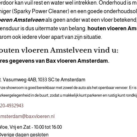
rdoor kan vuil rest en water wel intrekken. Onderhoud is 
iniger (Sparky Power Cleaner) en een goede onderhoudsol
oeren Amstelveen
als geen ander wat een vloer betekend
ensduur is dus uitermate van belang.
houten vloeren Am
rom ook iedere vloer apart van zijn situatie.
outen vloeren Amstelveen vind u:
res gegevens van Bax vloeren Amsterdam.
t. Vasumweg 4AB, 1033 SC te Amsterdam
ze showroom is goed bereikbaar met zowel de auto als het openbaar vervoer. Er i
rkeergelegenheid in de buurt, zodat u makkelijk kunt parkeren en rustig kunt rondki
20-4932943
msterdam@baxvloeren.nl
oe, Vrij en Zat - 10:00 tot 16:00
verige dagen gesloten