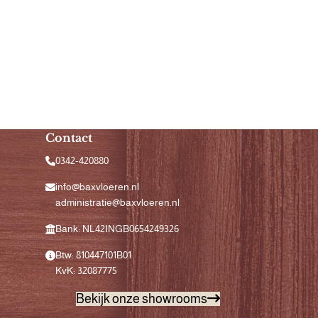
Contact
0342-420880
info@baxvloeren.nl
administratie@baxvloeren.nl
Bank: NL42INGB0654249326
Btw: 810447101B01
KvK: 32087775
Bekijk onze showrooms