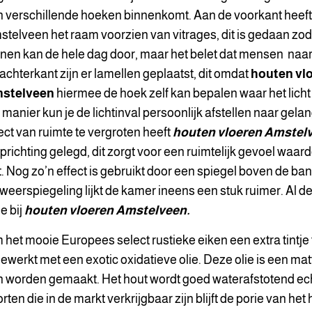
n verschillende hoeken binnenkomt.
Aan de voorkant heeft
stelveen
het raam voorzien van vitrages, dit is gedaan zoda
nen kan de hele dag door, maar het belet dat mensen naar
achterkant zijn er lamellen geplaatst, dit omdat
houten vl
stelveen
hiermee de hoek zelf kan bepalen waar het licht 
 manier kun je de lichtinval persoonlijk afstellen naar gela
ect van ruimte te vergroten heeft
houten vloeren Amstel
prichting gelegd, dit zorgt voor een ruimtelijk gevoel waar
kt. Nog zo’n effect is gebruikt door een spiegel boven de ba
weerspiegeling lijkt de kamer ineens een stuk ruimer. Al d
e bij
houten vloeren Amstelveen.
het mooie Europees select rustieke eiken een extra tintje 
ewerkt met een exotic oxidatieve olie. Deze olie is een matt
 worden gemaakt. Het hout wordt goed waterafstotend echte
rten die in de markt verkrijgbaar zijn blijft de porie van he