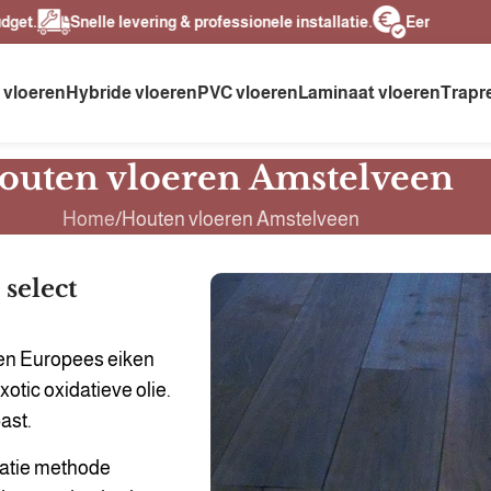
Snelle levering & professionele installatie.
Eerlijke prijzen, 
 vloeren
Hybride vloeren
PVC vloeren
Laminaat vloeren
Trapr
outen vloeren Amstelveen
Home
Houten vloeren Amstelveen
 select
een Europees eiken
otic oxidatieve olie.
ast.
latie methode