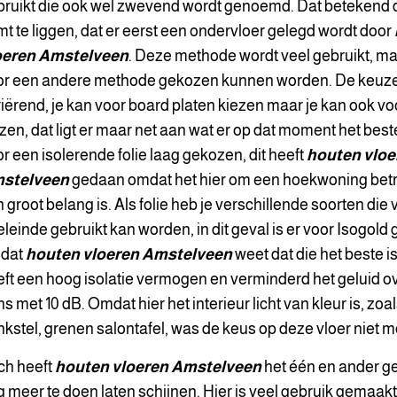
ruikt die ook wel zwevend wordt genoemd. Dat betekend d
t te liggen, dat er eerst een ondervloer gelegd wordt door
oeren
Amstelveen
. Deze methode wordt veel gebruikt, ma
or een andere methode gekozen kunnen worden. De keuze 
iërend, je kan voor board platen kiezen maar je kan ook vo
zen, dat ligt er maar net aan wat er op dat moment het beste li
r een isolerende folie laag gekozen, dit heeft
houten vloe
stelveen
gedaan omdat het hier om een hoekwoning betref
 groot belang is. Als folie heb je verschillende soorten die
leinde gebruikt kan worden, in dit geval is er voor Isogold
dat
houten vloeren Amstelveen
weet dat die het beste is
ft een hoog isolatie vermogen en verminderd het geluid o
s met 10 dB. Omdat hier het interieur licht van kleur is, zoa
kstel, grenen salontafel, was de keus op deze vloer niet mo
ch heeft
houten vloeren Amstelveen
het één en ander g
 meer te doen laten schijnen. Hier is veel gebruik gemaakt 