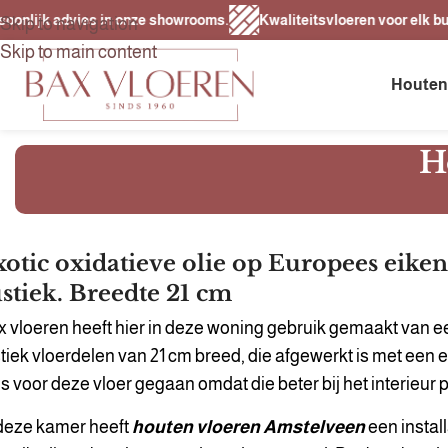
lijk advies in onze showrooms.
Kwaliteitsvloeren voor elk budget.
Skip to navigation
Skip to main content
Houten
H
otic oxidatieve olie op Europees eiken
stiek. Breedte 21 cm
 vloeren heeft hier in deze woning gebruik gemaakt van 
tiek vloerdelen van 21 cm breed, die afgewerkt is met een ex
is voor deze vloer gegaan omdat die beter bij het interieur p
 deze kamer heeft
houten vloeren Amstelveen
een instal