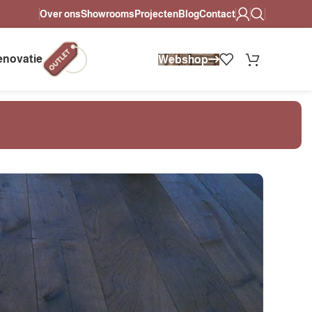
Over ons
Showrooms
Projecten
Blog
Contact
heldere afspraken.
Altijd persoonlijk advies in onze showrooms.
enovatie
Webshop