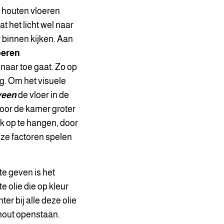
 houten vloeren
t het licht wel naar
 binnen kijken. Aan
oeren
naar toe gaat. Zo op
ng. Om het visuele
veen
de vloer in de
door de kamer groter
nk op te hangen, door
eze factoren spelen
te geven is het
e olie die op kleur
r bij alle deze olie
t hout openstaan.