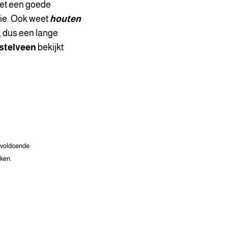
met een goede
ie. Ook weet
houten
, dus een lange
stelveen
bekijkt
s voldoende
jken.