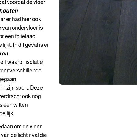
at voordat de vloer
houten
ar er had hier ook
van ondervloer is
or een folielaag
jkt. In dit geval is er
ren
t waarbij isolatie
 voor verschillende
 gegaan,
 in zijn soort. Deze
verdracht ook nog
ls een witten
eilijk.
edaan om de vloer
van de lichtinval die