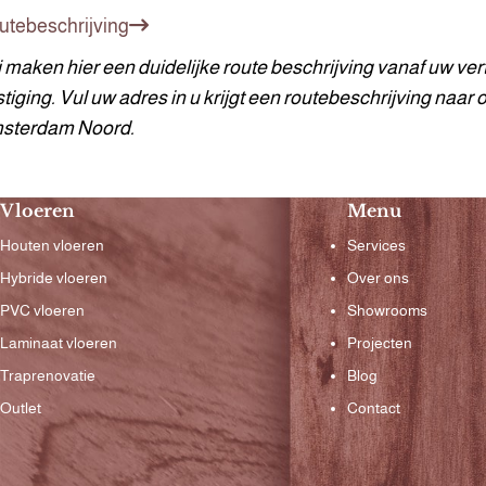
utebeschrijving
 maken hier een duidelijke route beschrijving vanaf uw ver
tiging. Vul uw adres in u krijgt een routebeschrijving naar 
sterdam Noord.
Vloeren
Menu
Houten vloeren
Services
Hybride vloeren
Over ons
PVC vloeren
Showrooms
Laminaat vloeren
Projecten
Traprenovatie
Blog
Outlet
Contact