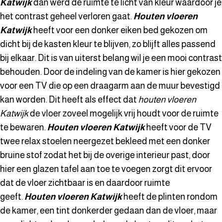
Katwijk
dan werd de ruimte te licht van kleur waardoor je
het contrast geheel verloren gaat.
Houten vloeren
Katwijk
heeft voor een donker eiken bed gekozen om
dicht bij de kasten kleur te blijven, zo blijft alles passend
bij elkaar. Dit is van uiterst belang wil je een mooi contrast
behouden. Door de indeling van de kamer is hier gekozen
voor een TV die op een draagarm aan de muur bevestigd
kan worden. Dit heeft als effect dat
houten vloeren
Katwijk
de vloer zoveel mogelijk vrij houdt voor de ruimte
te bewaren.
Houten vloeren Katwijk
heeft voor de TV
twee relax stoelen neergezet bekleed met een donker
bruine stof zodat het bij de overige interieur past, door
hier een glazen tafel aan toe te voegen zorgt dit ervoor
dat de vloer zichtbaar is en daardoor ruimte
geeft.
Houten vloeren Katwijk
heeft de plinten rondom
de kamer, een tint donkerder gedaan dan de vloer, maar