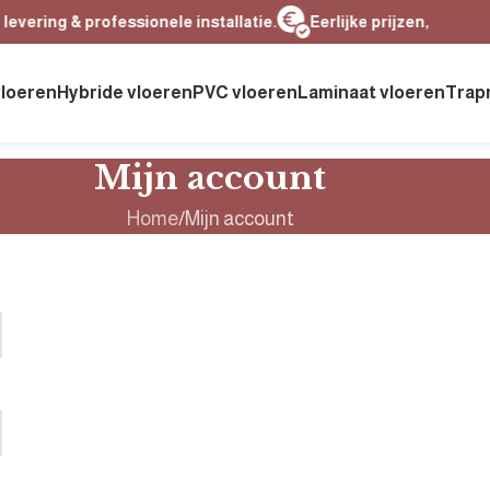
vering & professionele installatie.
Eerlijke prijzen, heldere 
vloeren
Hybride vloeren
PVC vloeren
Laminaat vloeren
Trap
Mijn account
Home
Mijn account