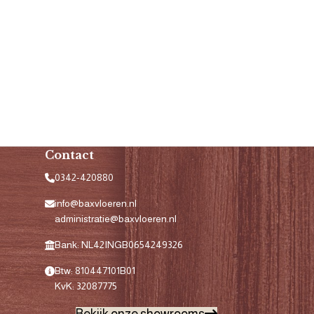
Contact
0342-420880
info@baxvloeren.nl
administratie@baxvloeren.nl
Bank: NL42INGB0654249326
Btw: 810447101B01
KvK: 32087775