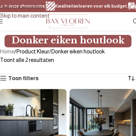
s in onze showrooms.
Kwaliteitsvloeren voor elk budget.
S
Skip to navigation
Skip to main content
Donker eiken houtlook
Home
Product Kleur
Donker eiken houtlook
Toont alle 2 resultaten
Toon filters