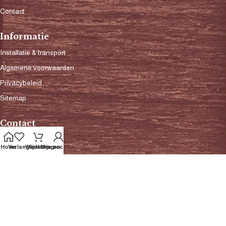
Contact
Informatie
Installatie & transport
Algemene voorwaarden
Privacybeleid
Sitemap
Contact
0342-420880
Home
Verlanglijst
Winkelwagen
Mijn account
info@baxvloeren.nl
administratie@baxvloeren.nl
Bank: NL42INGB0654249326
Btw: 810447101B01
KvK: 32087775