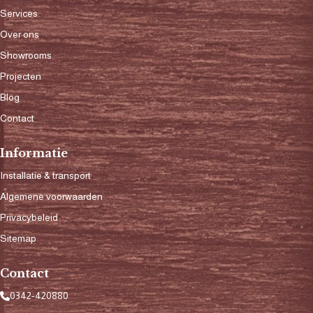
Services
Over ons
Showrooms
Projecten
Blog
Contact
Informatie
Installatie & transport
Algemene voorwaarden
Privacybeleid
Sitemap
Contact
0342-420880