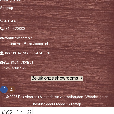
Sitemap
Contact
0342-420880
info@baxvloeren.nl
administratie@baxvloeren.nl
Bank: NL42INGB0654249326
Btw: 810447101B01
KvK: 32087775
Bekijk onze showrooms
© 2026 Bax Vloeren | Alle rechten voorbehouden |
Webdesign en
hosting door Madoo
|
Sitemap