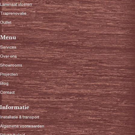
Laminaat vloeren
Traprenovatie
Outlet
Menu
Services
Over ons
Showrooms
Projecten
Blog
Contact
Informatie
Installatie & transport
Algemene voorwaarden
Privacybeleid