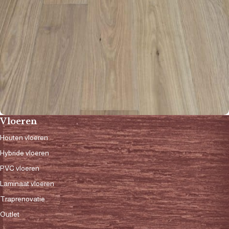
Vloeren
Houten vloeren
Vloeren
Zoetermeer
Hybride vloeren
PVC vloeren
Laminaat vloeren
Traprenovatie
Outlet