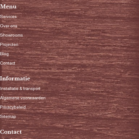
Menu
Services
Over ons
Showrooms
Projecten
Blog
Contact
Informatie
Installatie & transport
Algemene voorwaarden
Privacybeleid
Sitemap
Contact