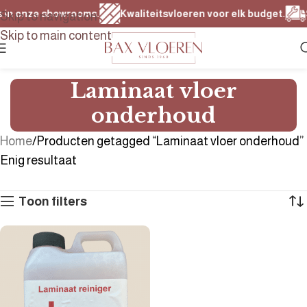
 in onze showrooms.
Kwaliteitsvloeren voor elk budget.
Sn
Skip to navigation
Skip to main content
Laminaat vloer
onderhoud
Home
Producten getagged “Laminaat vloer onderhoud”
Enig resultaat
Toon filters