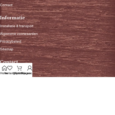
Contact
Informatie
Installatie & transport
Algemene voorwaarden
Privacybeleid
Sitemap
Contact
0342-420880
Home
Verlanglijst
Winkelwagen
Mijn account
info@baxvloeren.nl
administratie@baxvloeren.nl
Bank: NL42INGB0654249326
Btw: 810447101B01
KvK: 32087775