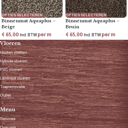
OPTIES SELECTEREN
OPTIES SELECTEREN
Binnenmat Aquaplus –
Binnenmat Aquaplus –
Beige
Bruin
€
65,00
per m
€
65,00
per m
Incl. BTW
Incl. BTW
Vloeren
Houten vloeren
Hybride vloeren
PVC vloeren
Laminaat vloeren
Traprenovatie
Outlet
Menu
Services
Over ons