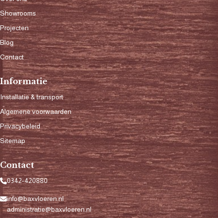
Showrooms
Projecten
Blog
Contact
Informatie
Installatie & transport
Algemene voorwaarden
Privacybeleid
Sitemap
Contact
0342-420880
info@baxvloeren.nl
administratie@baxvloeren.nl