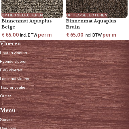
OPTIES SELECTEREN
OPTIES SELECTEREN
Binnenmat Aquaplus –
Binnenmat Aquaplus –
Beige
Bruin
€
65,00
per m
€
65,00
per m
Incl. BTW
Incl. BTW
Vloeren
Houten vloeren
Hybride vloeren
PVC vloeren
Laminaat vloeren
Traprenovatie
Outlet
Menu
Services
Over ons