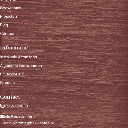
Showrooms
Projecten
Blog
Contact
Informatie
Installatie & transport
Algemene voorwaarden
Privacybeleid
Sitemap
Contact
0342-420880
info@baxvloeren.nl
administratie@baxvloeren.nl