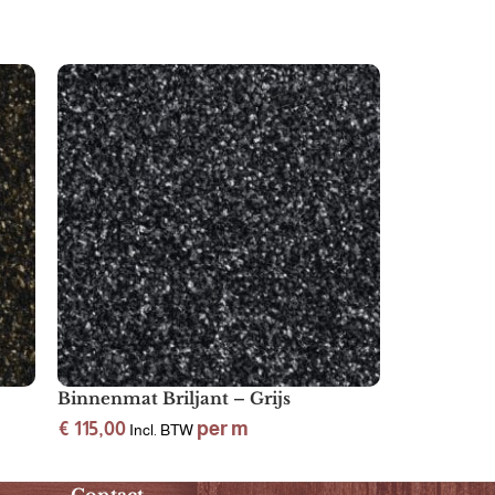
Binnenmat Briljant – Grijs
Binnenmat
€
115,00
per m
€
60,00
Incl. BTW
Inc