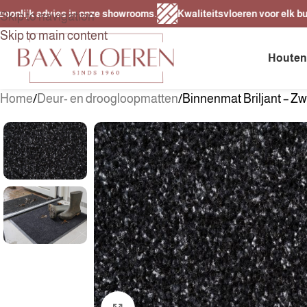
ijk advies in onze showrooms.
Kwaliteitsvloeren voor elk budget.
Skip to navigation
Skip to main content
Houten
Home
Deur- en droogloopmatten
Binnenmat Briljant – Zw