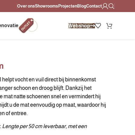
Over ons
Showrooms
Projecten
Blog
Contact
heldere afspraken.
Altijd persoonlijk advies in onze showrooms.
enovatie
Webshop
m
l helpt vocht en vuil direct bij binnenkomst
anger schoon en droog blijft. Dankzij het
 mat natte schoenen snel en vermindert hij
snijdt u de mat eenvoudig op maat, waardoor hij
en of entree.
 Lengte per 50 cm leverbaar, met een