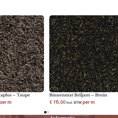
aplus – Taupe
Binnenmat Briljant – Bruin
per m
€
115,00
per m
Incl. BTW